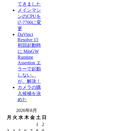
てきました
メインマシ
ンのCPUを
i7-7700に変
更
DaVinci
Resolve 15
初回起動時
に MinGW
Runtime
Assertion エ
ラーで起動
しない。
が、解決！
カメラの購
入候補を決
めた
2026年8月
月
火
水
木
金
土
日
1
2
3
4
5
6
7
8
9