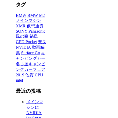
タグ
BMW
BMW M2
メインマシン
XMR
仮想通貨
SONY
Panasonic
風の森
鍋島
GPD Pocket
奈良
NVIDIA
動画編
集
Surface Go
キ
ャンピングカー
名古屋キャンピ
ングカーフェア
2019
佐賀
CPU
intel
最近の投稿
メインマ
シンに
NVIDIA
GeForce