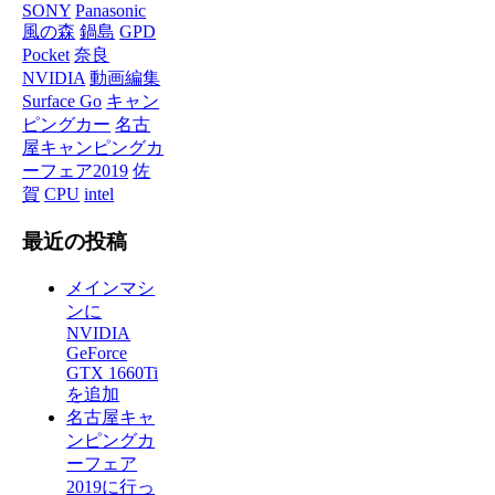
SONY
Panasonic
風の森
鍋島
GPD
Pocket
奈良
NVIDIA
動画編集
Surface Go
キャン
ピングカー
名古
屋キャンピングカ
ーフェア2019
佐
賀
CPU
intel
最近の投稿
メインマシ
ンに
NVIDIA
GeForce
GTX 1660Ti
を追加
名古屋キャ
ンピングカ
ーフェア
2019に行っ