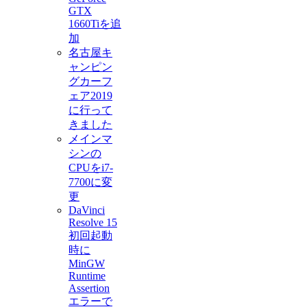
GTX
1660Tiを追
加
名古屋キ
ャンピン
グカーフ
ェア2019
に行って
きました
メインマ
シンの
CPUをi7-
7700に変
更
DaVinci
Resolve 15
初回起動
時に
MinGW
Runtime
Assertion
エラーで