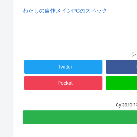
わたしの自作メインPCのスペック
シ
Twitter
Pocket
cybar