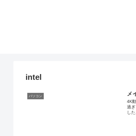
intel
メイ
パソコン
4K
過ぎ
した。