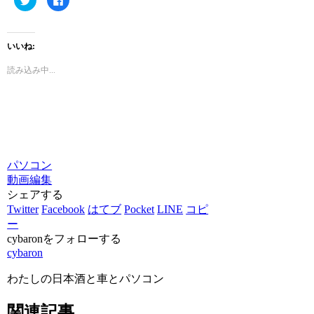
リ
で
ッ
共
ク
有
し
す
て
る
いいね:
Twitter
に
で
は
共
ク
読み込み中...
有
リ
(新
ッ
し
ク
い
し
ウ
て
ィ
く
ン
だ
ド
さ
ウ
い
で
(新
開
し
パソコン
き
い
ま
ウ
動画編集
す)
ィ
ン
シェアする
ド
ウ
Twitter
Facebook
はてブ
Pocket
LINE
コピ
で
ー
開
き
cybaronをフォローする
ま
す)
cybaron
わたしの日本酒と車とパソコン
関連記事