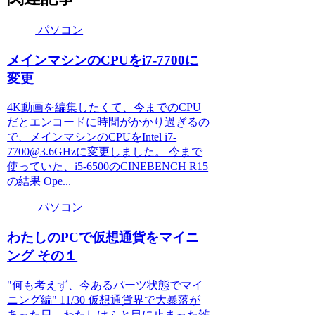
パソコン
メインマシンのCPUをi7-7700に
変更
4K動画を編集したくて、今までのCPU
だとエンコードに時間がかかり過ぎるの
で、メインマシンのCPUをIntel i7-
7700@3.6GHzに変更しました。 今まで
使っていた、i5-6500のCINEBENCH R15
の結果 Ope...
パソコン
わたしのPCで仮想通貨をマイニ
ング その１
"何も考えず、今あるパーツ状態でマイ
ニング編" 11/30 仮想通貨界で大暴落が
あった日、わたしはふと目に止まった雑