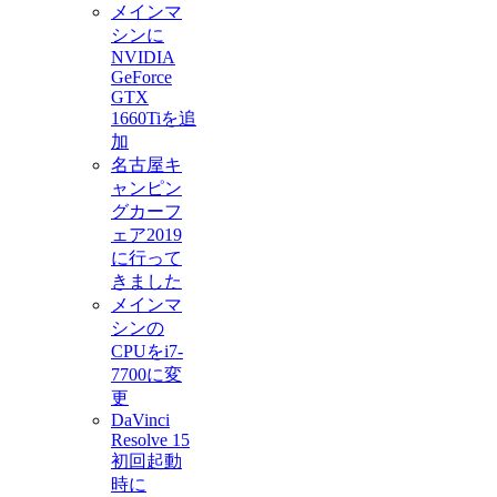
メインマ
シンに
NVIDIA
GeForce
GTX
1660Tiを追
加
名古屋キ
ャンピン
グカーフ
ェア2019
に行って
きました
メインマ
シンの
CPUをi7-
7700に変
更
DaVinci
Resolve 15
初回起動
時に