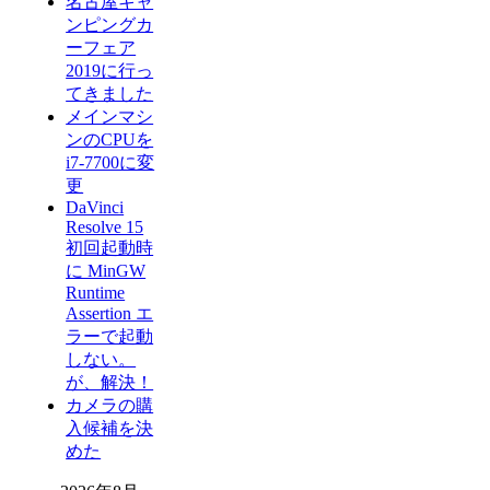
名古屋キャ
ンピングカ
ーフェア
2019に行っ
てきました
メインマシ
ンのCPUを
i7-7700に変
更
DaVinci
Resolve 15
初回起動時
に MinGW
Runtime
Assertion エ
ラーで起動
しない。
が、解決！
カメラの購
入候補を決
めた