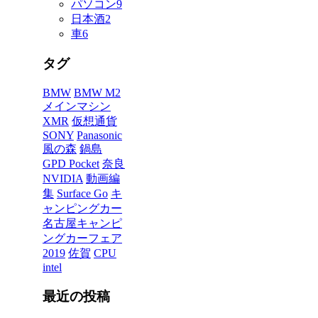
パソコン
9
日本酒
2
車
6
タグ
BMW
BMW M2
メインマシン
XMR
仮想通貨
SONY
Panasonic
風の森
鍋島
GPD Pocket
奈良
NVIDIA
動画編
集
Surface Go
キ
ャンピングカー
名古屋キャンピ
ングカーフェア
2019
佐賀
CPU
intel
最近の投稿