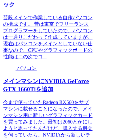
ック
普段メインで作業している自作パソコン
の構成です。 昔は東京でフリーランス
プログラマーをしていたので、パソコン
は一通りこだわって作成していますが、
現在はパソコンをメインとしていない仕
事なので、CPUやグラフィックボードの
性能は二の次でコ...
パソコン
メインマシンにNVIDIA GeForce
GTX 1660Tiを追加
今まで使っていたRadeon RX560をサブ
マシンに載せることになったので、メイ
ンマシン用に新しいグラフィックカード
を買ってみました。最初は2060とかにし
ようと思ってたんだけど、購入する機会
を伺っていたら、NVIDIAから新しいチ