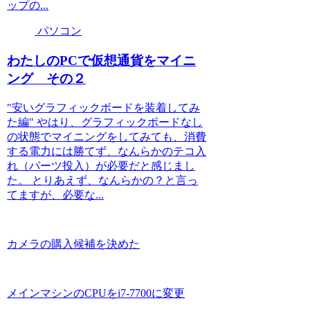
ップの...
パソコン
わたしのPCで仮想通貨をマイニ
ング その２
"安いグラフィックボードを装着してみ
た編" やはり、グラフィックボードなし
の状態でマイニングをしてみても、消費
する電力には勝てず、なんらかのテコ入
れ（パーツ投入）が必要だと感じまし
た。 とりあえず、なんらかの？と言っ
てますが、必要な...
カメラの購入候補を決めた
メインマシンのCPUをi7-7700に変更