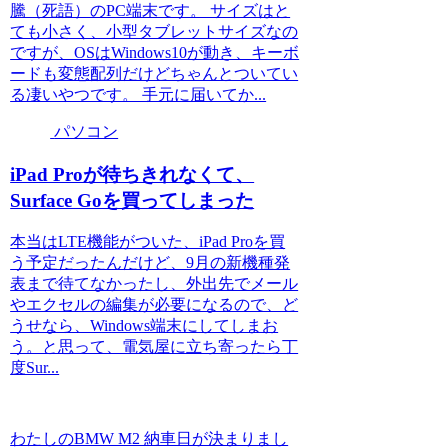
騰（死語）のPC端末です。 サイズはと
ても小さく、小型タブレットサイズなの
ですが、OSはWindows10が動き、キーボ
ードも変態配列だけどちゃんとついてい
る凄いやつです。 手元に届いてか...
パソコン
iPad Proが待ちきれなくて、
Surface Goを買ってしまった
本当はLTE機能がついた、iPad Proを買
う予定だったんだけど、9月の新機種発
表まで待てなかったし、外出先でメール
やエクセルの編集が必要になるので、ど
うせなら、Windows端末にしてしまお
う。と思って、電気屋に立ち寄ったら丁
度Sur...
わたしのBMW M2 納車日が決まりまし