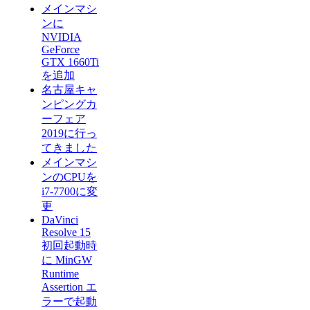
メインマシ
ンに
NVIDIA
GeForce
GTX 1660Ti
を追加
名古屋キャ
ンピングカ
ーフェア
2019に行っ
てきました
メインマシ
ンのCPUを
i7-7700に変
更
DaVinci
Resolve 15
初回起動時
に MinGW
Runtime
Assertion エ
ラーで起動