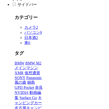
サイドバー
カテゴリー
カメラ
2
パソコン
9
日本酒
2
車
6
タグ
BMW
BMW M2
メインマシン
XMR
仮想通貨
SONY
Panasonic
風の森
鍋島
GPD Pocket
奈良
NVIDIA
動画編
集
Surface Go
キ
ャンピングカー
名古屋キャンピ