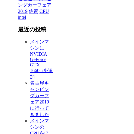
ングカーフェア
2019
佐賀
CPU
intel
最近の投稿
メインマ
シンに
NVIDIA
GeForce
GTX
1660Tiを追
加
名古屋キ
ャンピン
グカーフ
ェア2019
に行って
きました
メインマ
シンの
CPUをi7-