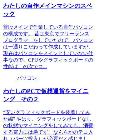
わたしの自作メインマシンのスペ
ック
普段メインで作業している自作パソコン
の構成です。 昔は東京でフリーランス
プログラマーをしていたので、パソコン
は一通りこだわって作成していますが、
現在はパソコンをメインとしていない仕
事なので、CPUやグラフィックボードの
性能は二の次でコ...
パソコン
わたしのPCで仮想通貨をマイニ
ング その２
"安いグラフィックボードを装着してみ
た編" やはり、グラフィックボードなし
の状態でマイニングをしてみても、消費
する電力には勝てず、なんらかのテコ入
れ（パーツ投入）が必要だと感じまし