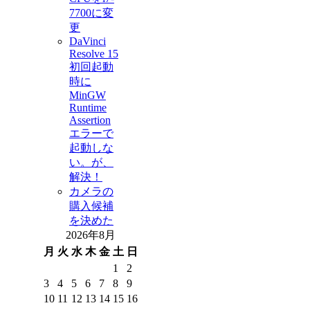
7700に変
更
DaVinci
Resolve 15
初回起動
時に
MinGW
Runtime
Assertion
エラーで
起動しな
い。が、
解決！
カメラの
購入候補
を決めた
2026年8月
月
火
水
木
金
土
日
1
2
3
4
5
6
7
8
9
10
11
12
13
14
15
16