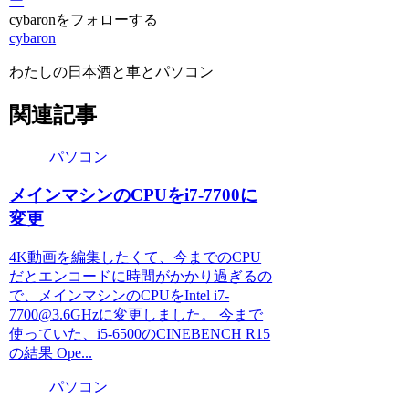
ー
開
き
cybaronをフォローする
ま
す)
cybaron
わたしの日本酒と車とパソコン
関連記事
パソコン
メインマシンのCPUをi7-7700に
変更
4K動画を編集したくて、今までのCPU
だとエンコードに時間がかかり過ぎるの
で、メインマシンのCPUをIntel i7-
7700@3.6GHzに変更しました。 今まで
使っていた、i5-6500のCINEBENCH R15
の結果 Ope...
パソコン