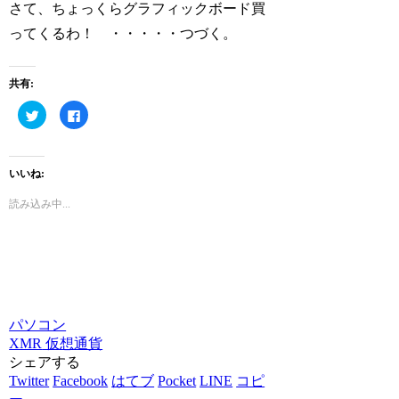
さて、ちょっくらグラフィックボード買
ってくるわ！ ・・・・・つづく。
共有:
ク
Facebook
リ
で
ッ
共
ク
有
し
す
て
る
いいね:
Twitter
に
で
は
共
ク
読み込み中...
有
リ
(新
ッ
し
ク
い
し
ウ
て
ィ
く
ン
だ
ド
さ
ウ
い
で
(新
開
し
パソコン
き
い
ま
ウ
XMR
仮想通貨
す)
ィ
ン
シェアする
ド
ウ
Twitter
Facebook
はてブ
Pocket
LINE
コピ
で