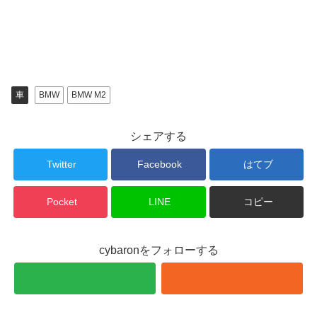
で
に
共
は
有
ク
(
リ
新
ッ
し
ク
い
し
ウ
て
ィ
く
ン
だ
ド
さ
車
BMW
BMW M2
ウ
い
で
(
開
新
き
し
ま
い
シェアする
す
ウ
)
ィ
ン
ド
Twitter
Facebook
はてブ
ウ
で
開
き
Pocket
LINE
コピー
ま
す
)
cybaronをフォローする