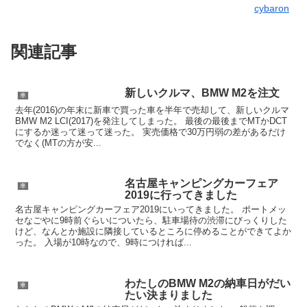
cybaron
関連記事
新しいクルマ、BMW M2を注文
車
去年(2016)の年末に新車で買った車を半年で売却して、新しいクルマ
BMW M2 LCI(2017)を発注してしまった。 最後の最後までMTかDCT
にするか迷って迷って迷った。 実売価格で30万円弱の差があるだけ
でなく(MTの方が安...
名古屋キャンピングカーフェア
車
2019に行ってきました
名古屋キャンピングカーフェア2019にいってきました。 ポートメッ
セなごやに9時前ぐらいについたら、駐車場待の渋滞にびっくりした
けど、なんとか施設に隣接しているところに停めることができてよか
った。 入場が10時なので、9時につければ...
わたしのBMW M2の納車日がだい
車
たい決まりました