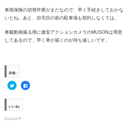
車両保険の切替作業がまだなので、早く手続きしておかな
いとね。あと、自宅目の前の駐車場も契約しなくては。
車載動画撮る用に激安アクションカメラのMUSONは用意
してあるので、早く車が届くのが待ち遠しいです。
共有:
ク
F
リ
a
ッ
c
ク
e
し
b
て
o
T
o
いいね:
w
k
i
で
t
共
t
有
読み込み中...
e
す
r
る