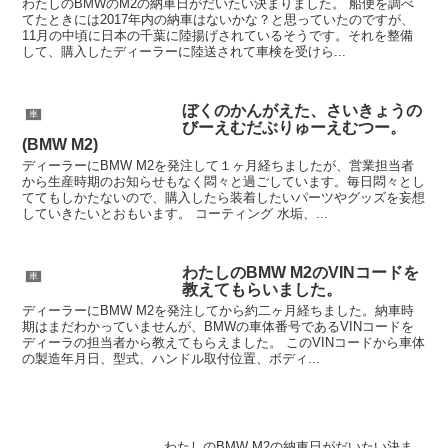
わたしのBMWのM2の納車日がだいたい決まりました。 船便を調べ
てたときには2017年内の納車はないかな？と思っていたのですが、
11月の中頃に日本の千葉に陸揚げされているそうです。それを整備
して、購入したディーラーに陸送されて車検を受けら...
ぼくのかんがえた、さいきょうの
車
びーえむだぶりゅーえむつー。
(BMW M2)
ディーラーにBMW M2を発注して１ヶ月経ちましたが、営業担当者
から生産時期のお知らせもなく悶々と過ごしています。毎日悶々とし
ててもしかたないので、購入したら装着したいパーツやグッズを妄想
していきたいとおもいます。 コーティング 水垢、...
わたしのBMW M2のVINコードを
車
教えてもらいました。
ディーラーにBMW M2を発注してから約二ヶ月経ちました。納車時
期はまだわかっていませんが、BMWの車体番号であるVINコードを
ディーラの担当者から教えてもらえました。 このVINコードから車体
の製造年月日、型式、ハンドル取付位置、ボディ...
わたしのBMW M2の納車日がだいたい決ま