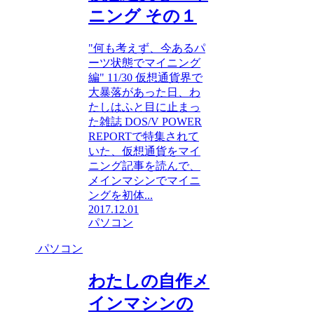
ニング その１
"何も考えず、今あるパ
ーツ状態でマイニング
編" 11/30 仮想通貨界で
大暴落があった日、わ
たしはふと目に止まっ
た雑誌 DOS/V POWER
REPORTで特集されて
いた、仮想通貨をマイ
ニング記事を読んで、
メインマシンでマイニ
ングを初体...
2017.12.01
パソコン
パソコン
わたしの自作メ
インマシンの