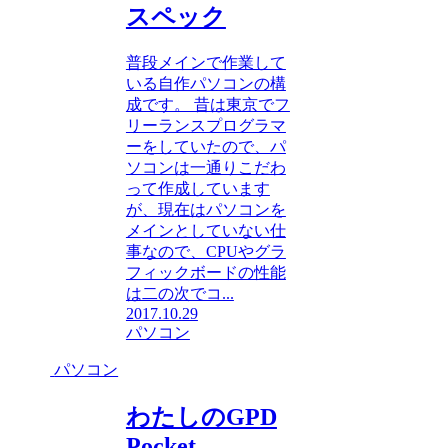
スペック
普段メインで作業して
いる自作パソコンの構
成です。 昔は東京でフ
リーランスプログラマ
ーをしていたので、パ
ソコンは一通りこだわ
って作成しています
が、現在はパソコンを
メインとしていない仕
事なので、CPUやグラ
フィックボードの性能
は二の次でコ...
2017.10.29
パソコン
パソコン
わたしのGPD
Pocket