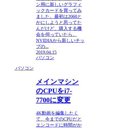
ン用に新しいグラフィ
ックカードを買ってみ
ました。最初は2060と
かにしようと思ってた
んだけど、購入する機
会を伺っていたら、
NVIDIAから新しいチッ
プの...
2019.04.15
パソコン
パソコン
メインマシン
のCPUをi7-
7700に変更
4K動画を編集したく
て、今までのCPUだと
エンコードに時間がか