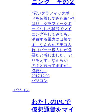
ニング その２
"安いグラフィックボー
ドを装着してみた編" や
はり、グラフィックボ
ードなしの状態でマイ
ニングをしてみても、
消費する電力には勝て
ず、なんらかのテコ入
れ（パーツ投入）が必
要だと感じました。 と
りあえず、なんらか
の？と言ってますが、
必要な...
2017.12.03
パソコン
パソコン
わたしのPCで
仮想通貨をマイ