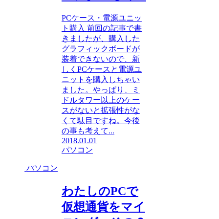
PCケース・電源ユニッ
ト購入 前回の記事で書
きましたが、購入した
グラフィックボードが
装着できないので、新
しくPCケースと電源ユ
ニットを購入しちゃい
ました。やっぱり、ミ
ドルタワー以上のケー
スがないと拡張性がな
くて駄目ですね。今後
の事も考えて...
2018.01.01
パソコン
パソコン
わたしのPCで
仮想通貨をマイ