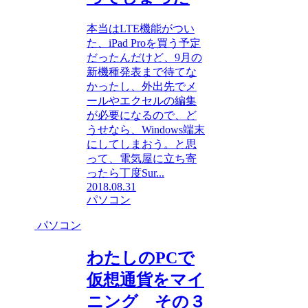
本当はLTE機能がつい
た、iPad Proを買う予定
だったんだけど、9月の
新機種発表まで待てな
かったし、外出先でメ
ールやエクセルの編集
が必要になるので、ど
うせなら、Windows端末
にしてしまおう。と思
って、電気屋に立ち寄
ったら丁度Sur...
2018.08.31
パソコン
パソコン
わたしのPCで
仮想通貨をマイ
ニング その３