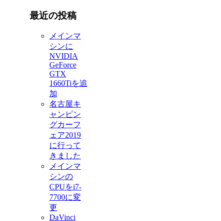
最近の投稿
メインマ
シンに
NVIDIA
GeForce
GTX
1660Tiを追
加
名古屋キ
ャンピン
グカーフ
ェア2019
に行って
きました
メインマ
シンの
CPUをi7-
7700に変
更
DaVinci