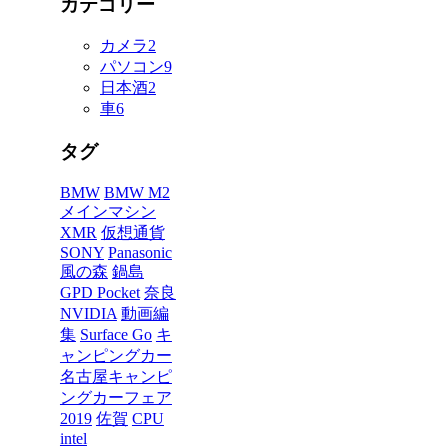
カテゴリー
カメラ
2
パソコン
9
日本酒
2
車
6
タグ
BMW
BMW M2
メインマシン
XMR
仮想通貨
SONY
Panasonic
風の森
鍋島
GPD Pocket
奈良
NVIDIA
動画編
集
Surface Go
キ
ャンピングカー
名古屋キャンピ
ングカーフェア
2019
佐賀
CPU
intel