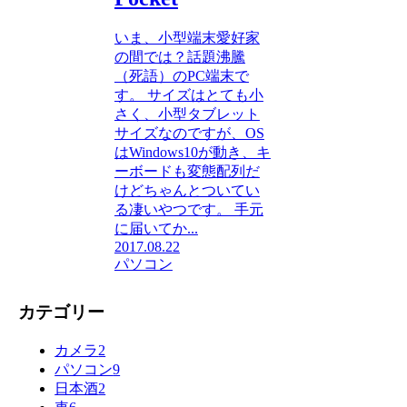
いま、小型端末愛好家
の間では？話題沸騰
（死語）のPC端末で
す。 サイズはとても小
さく、小型タブレット
サイズなのですが、OS
はWindows10が動き、キ
ーボードも変態配列だ
けどちゃんとついてい
る凄いやつです。 手元
に届いてか...
2017.08.22
パソコン
カテゴリー
カメラ
2
パソコン
9
日本酒
2