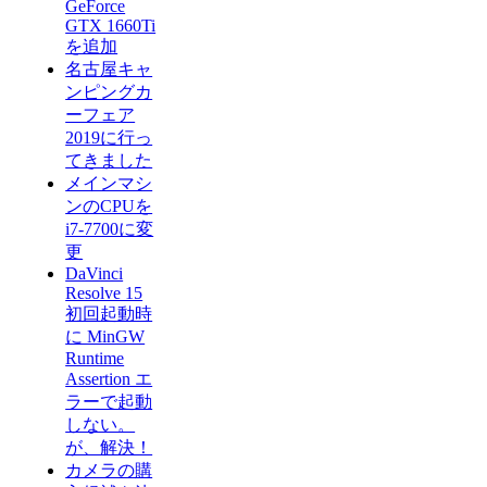
GeForce
GTX 1660Ti
を追加
名古屋キャ
ンピングカ
ーフェア
2019に行っ
てきました
メインマシ
ンのCPUを
i7-7700に変
更
DaVinci
Resolve 15
初回起動時
に MinGW
Runtime
Assertion エ
ラーで起動
しない。
が、解決！
カメラの購