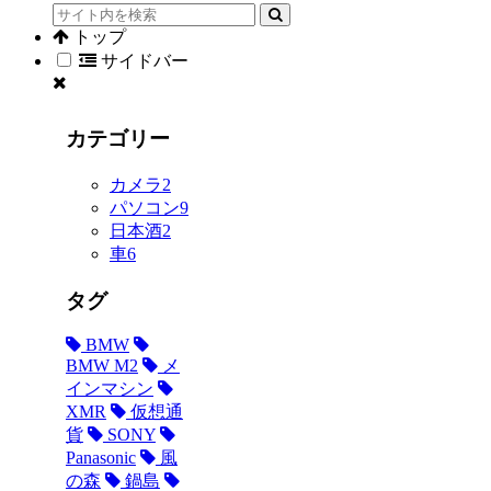
トップ
サイドバー
カテゴリー
カメラ
2
パソコン
9
日本酒
2
車
6
タグ
BMW
BMW M2
メ
インマシン
XMR
仮想通
貨
SONY
Panasonic
風
の森
鍋島