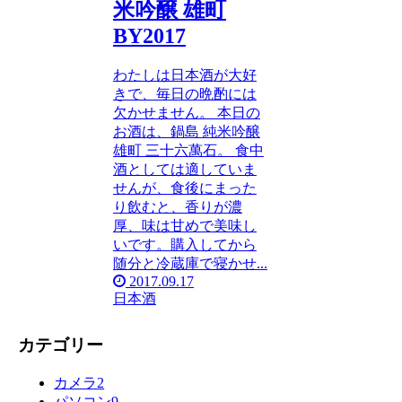
米吟醸 雄町
BY2017
わたしは日本酒が大好
きで、毎日の晩酌には
欠かせません。 本日の
お酒は、鍋島 純米吟醸
雄町 三十六萬石。 食中
酒としては適していま
せんが、食後にまった
り飲むと、香りが濃
厚、味は甘めで美味し
いです。購入してから
随分と冷蔵庫で寝かせ...
2017.09.17
日本酒
カテゴリー
カメラ
2
パソコン
9