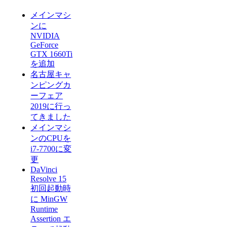
メインマシ
ンに
NVIDIA
GeForce
GTX 1660Ti
を追加
名古屋キャ
ンピングカ
ーフェア
2019に行っ
てきました
メインマシ
ンのCPUを
i7-7700に変
更
DaVinci
Resolve 15
初回起動時
に MinGW
Runtime
Assertion エ