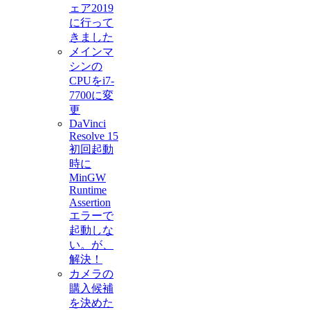
ェア2019
に行って
きました
メインマ
シンの
CPUをi7-
7700に変
更
DaVinci
Resolve 15
初回起動
時に
MinGW
Runtime
Assertion
エラーで
起動しな
い。が、
解決！
カメラの
購入候補
を決めた