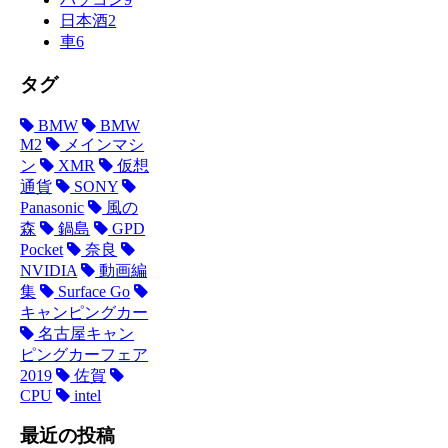
日本酒
2
車
6
タグ
BMW
BMW
M2
メインマシ
ン
XMR
仮想
通貨
SONY
Panasonic
風の
森
鍋島
GPD
Pocket
奈良
NVIDIA
動画編
集
Surface Go
キャンピングカー
名古屋キャン
ピングカーフェア
2019
佐賀
CPU
intel
最近の投稿