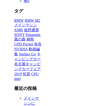
車
6
タグ
BMW
BMW M2
メインマシン
XMR
仮想通貨
SONY
Panasonic
風の森
鍋島
GPD Pocket
奈良
NVIDIA
動画編
集
Surface Go
キ
ャンピングカー
名古屋キャンピ
ングカーフェア
2019
佐賀
CPU
intel
最近の投稿
メインマ
シンに