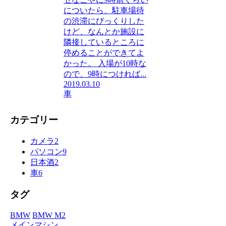
についたら、駐車場待
の渋滞にびっくりした
けど、なんとか施設に
隣接しているところに
停めることができてよ
かった。 入場が10時な
ので、9時につければ...
2019.03.10
車
カテゴリー
カメラ
2
パソコン
9
日本酒
2
車
6
タグ
BMW
BMW M2
メインマシン