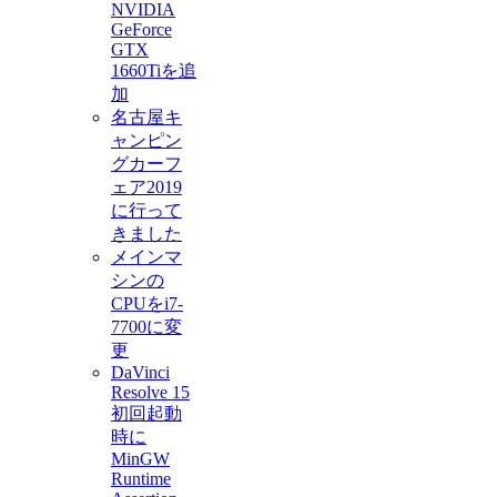
NVIDIA
GeForce
GTX
1660Tiを追
加
名古屋キ
ャンピン
グカーフ
ェア2019
に行って
きました
メインマ
シンの
CPUをi7-
7700に変
更
DaVinci
Resolve 15
初回起動
時に
MinGW
Runtime