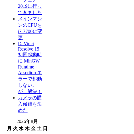
2019に行っ
てきました
メインマシ
ンのCPUを
i7-7700に変
更
DaVinci
Resolve 15
初回起動時
に MinGW
Runtime
Assertion エ
ラーで起動
しない。
が、解決！
カメラの購
入候補を決
めた
2026年8月
月
火
水
木
金
土
日