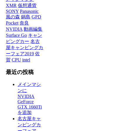
XMR
仮想通貨
SONY
Panasonic
風の森
鍋島
GPD
Pocket
奈良
NVIDIA
動画編集
Surface Go
キャン
ピングカー
名古
屋キャンピングカ
ーフェア2019
佐
賀
CPU
intel
最近の投稿
メインマシ
ンに
NVIDIA
GeForce
GTX 1660Ti
を追加
名古屋キャ
ンピングカ
ーフェア